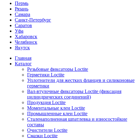
Пермь
Рязань
Самара
Санкт-Петербург
Саратов
Уфа
Хабаровск
Челябинск
Якутск
Главная
Каталог
Резьбовые фиксаторы Loctite
Герметики Loctite
Уплотнители для жестких фланцев и силиконовые
герметики
Вал-втулочные фиксаторы Loctite (фиксация
цилиндрических соединений)
Продукция Loctite
Моментальные клеи Loctite
Промышленные клеи Loctite
Сталенаполненная шпатлевка и износостойкие
составы
Очистители Loctite
Смазки Loctite