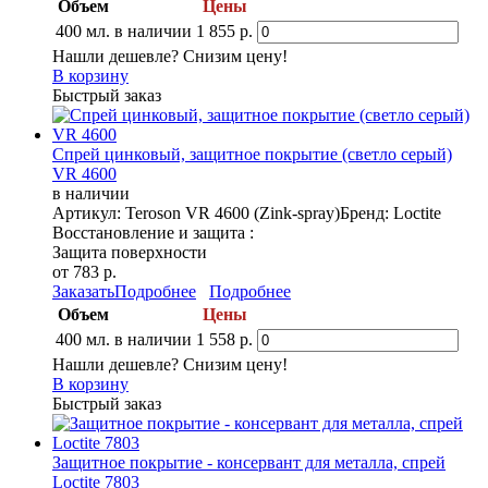
Объем
Цены
400 мл.
в наличии
1 855 р.
Нашли дешевле? Снизим цену!
В корзину
Быстрый заказ
Спрей цинковый, защитное покрытие (светло серый)
VR 4600
в наличии
Артикул: Teroson VR 4600 (Zink-spray)
Бренд: Loctite
Восстановление и защита :
Защита поверхности
от 783 р.
Заказать
Подробнее
Подробнее
Объем
Цены
400 мл.
в наличии
1 558 р.
Нашли дешевле? Снизим цену!
В корзину
Быстрый заказ
Защитное покрытие - консервант для металла, спрей
Loctite 7803