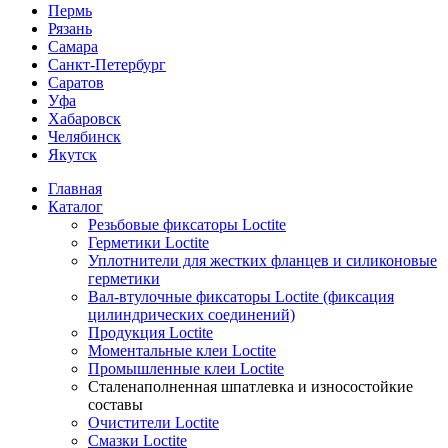
Пермь
Рязань
Самара
Санкт-Петербург
Саратов
Уфа
Хабаровск
Челябинск
Якутск
Главная
Каталог
Резьбовые фиксаторы Loctite
Герметики Loctite
Уплотнители для жестких фланцев и силиконовые
герметики
Вал-втулочные фиксаторы Loctite (фиксация
цилиндрических соединений)
Продукция Loctite
Моментальные клеи Loctite
Промышленные клеи Loctite
Сталенаполненная шпатлевка и износостойкие
составы
Очистители Loctite
Смазки Loctite