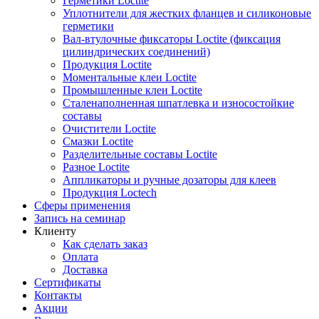
Герметики Loctite
Уплотнители для жестких фланцев и силиконовые
герметики
Вал-втулочные фиксаторы Loctite (фиксация
цилиндрических соединений)
Продукция Loctite
Моментальные клеи Loctite
Промышленные клеи Loctite
Сталенаполненная шпатлевка и износостойкие
составы
Очистители Loctite
Смазки Loctite
Разделительные составы Loctite
Разное Loctite
Аппликаторы и ручные дозаторы для клеев
Продукция Loctech
Сферы применения
Запись на семинар
Клиенту
Как сделать заказ
Оплата
Доставка
Сертификаты
Контакты
Акции