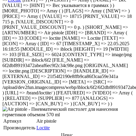
[VALUE] => [HINT] => Вес указывается в граммах ) )
[MORE_PHOTO] => Array ( ) [FLAGS] => Array ( [NEW] => )
[PRICE] => Array ( [VALUE] => 18715 [PRINT_VALUE] => 18
715 р. [VALUE_DISCOUNT] => 0
[PRINT_VALUE_DISCOUNT] => 0 р. ) [SHORT_NAME] =>
[ARTNUMBER] => Air pistole [IDH] => [BRAND] => Array (
[ID] => 33 [CODE] => loctite [NAME] => Loctite [TEXT] =>
[ICON] => Array ( [ID] => 67 [TIMESTAMP_X] => 22.05.2025
16:18:55 [MODULE_ID] => iblock [HEIGHT] => 19 [WIDTH]
=> 103 [FILE_SIZE] => 6024 [CONTENT_TYPE] => image/png
[SUBDIR] => iblock/6f2 [FILE_NAME] =>
6f2dbf89193472abeaf6ec9f2c34c98e.png [ORIGINAL_NAME]
=> loctite.png [DESCRIPTION] => [HANDLER_ID] =>
[EXTERNAL_ID] => 21f54f2190e8ffb9ca86f3caa59e341a
[VERSION_ORIGINAL_ID] => [META] => [SRC] =>
/upload/dev2fun.imagecompress/webp/iblock/6f2/6f2dbf89193472a
) [URL] => /brand/loctite/ ) [FEATURED] => [VIDEO] => Array (
) [RELATED] => [SUPPLIER] => 877 [ANALOGS] =>
[AUCTION] => [CAN_BUY] => ) [CAN_BUY] => ) )
Артикул
Air pistole
Производитель
Loctite
Цена: