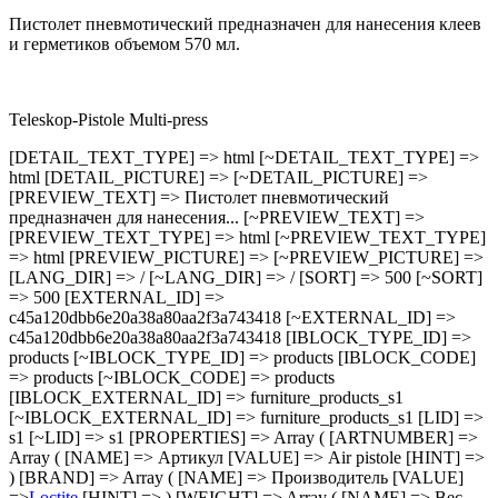
Пистолет пневмотический предназначен для нанесения клеев
и герметиков объемом 570 мл.
Teleskop-Pistole Multi-press
[DETAIL_TEXT_TYPE] => html [~DETAIL_TEXT_TYPE] =>
html [DETAIL_PICTURE] => [~DETAIL_PICTURE] =>
[PREVIEW_TEXT] => Пистолет пневмотический
предназначен для нанесения... [~PREVIEW_TEXT] =>
[PREVIEW_TEXT_TYPE] => html [~PREVIEW_TEXT_TYPE]
=> html [PREVIEW_PICTURE] => [~PREVIEW_PICTURE] =>
[LANG_DIR] => / [~LANG_DIR] => / [SORT] => 500 [~SORT]
=> 500 [EXTERNAL_ID] =>
c45a120dbb6e20a38a80aa2f3a743418 [~EXTERNAL_ID] =>
c45a120dbb6e20a38a80aa2f3a743418 [IBLOCK_TYPE_ID] =>
products [~IBLOCK_TYPE_ID] => products [IBLOCK_CODE]
=> products [~IBLOCK_CODE] => products
[IBLOCK_EXTERNAL_ID] => furniture_products_s1
[~IBLOCK_EXTERNAL_ID] => furniture_products_s1 [LID] =>
s1 [~LID] => s1 [PROPERTIES] => Array ( [ARTNUMBER] =>
Array ( [NAME] => Артикул [VALUE] => Air pistole [HINT] =>
) [BRAND] => Array ( [NAME] => Производитель [VALUE]
=>
Loctite
[HINT] => ) [WEIGHT] => Array ( [NAME] => Вес