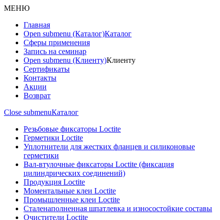
МЕНЮ
Главная
Open submenu (Каталог)
Каталог
Сферы применения
Запись на семинар
Open submenu (Клиенту)
Клиенту
Сертификаты
Контакты
Акции
Возврат
Close submenu
Каталог
Резьбовые фиксаторы Loctite
Герметики Loctite
Уплотнители для жестких фланцев и силиконовые
герметики
Вал-втулочные фиксаторы Loctite (фиксация
цилиндрических соединений)
Продукция Loctite
Моментальные клеи Loctite
Промышленные клеи Loctite
Сталенаполненная шпатлевка и износостойкие составы
Очистители Loctite