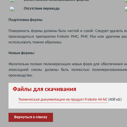
Отсутствие перехода
Подготовка формы
Поверхность формы должны быть чистой и сухой. Следует удалить 
производиться препаратом Frekote PMC, PMC Plus или другими р
использовать тонкие абразивы.
Новые формы:
Желательна полная полимеризация новых форм для обеспечения на
эпоксидной смолы должны быть полностью полимеризованными
производстве.
Файлы для скачивания
Техническая документация на продукт Frekote 44-NC
(408 кБ)
Вернуться к списку