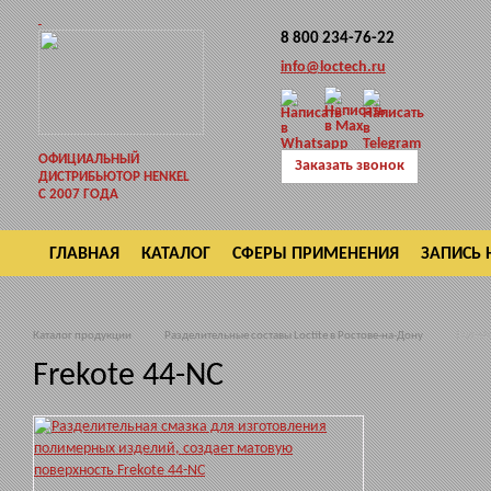
8 800 234-76-22
info@loctech.ru
ОФИЦИАЛЬНЫЙ
Заказать звонок
ДИСТРИБЬЮТОР HENKEL
С 2007 ГОДА
ГЛАВНАЯ
КАТАЛОГ
СФЕРЫ ПРИМЕНЕНИЯ
ЗАПИСЬ 
ВОЗВРАТ
Каталог продукции
Разделительные составы Loctite в Ростове-на-Дону
Frekot
Frekote 44-NC