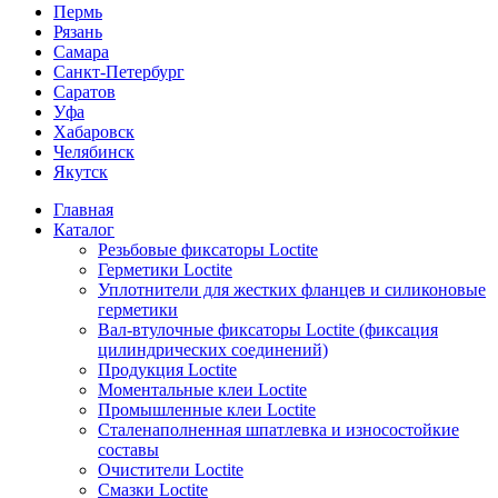
Пермь
Рязань
Самара
Санкт-Петербург
Саратов
Уфа
Хабаровск
Челябинск
Якутск
Главная
Каталог
Резьбовые фиксаторы Loctite
Герметики Loctite
Уплотнители для жестких фланцев и силиконовые
герметики
Вал-втулочные фиксаторы Loctite (фиксация
цилиндрических соединений)
Продукция Loctite
Моментальные клеи Loctite
Промышленные клеи Loctite
Сталенаполненная шпатлевка и износостойкие
составы
Очистители Loctite
Смазки Loctite