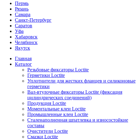
Пермь
Рязань
Самара
Санкт-Петербург
Саратов
Уфа
Хабаровск
Челябинск
Якутск
Главная
Каталог
Резьбовые фиксаторы Loctite
Герметики Loctite
Уплотнители для жестких фланцев и силиконовые
герметики
Вал-втулочные фиксаторы Loctite (фиксация
цилиндрических соединений)
Продукция Loctite
Моментальные клеи Loctite
Промышленные клеи Loctite
Сталенаполненная шпатлевка и износостойкие
составы
Очистители Loctite
Смазки Loctite